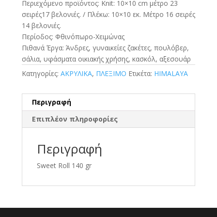
Περιεχόμενο προϊόντος: Knit: 10×10 cm μέτρο 23
σειρές17 βελονιές. / Πλέκω: 10×10 εκ. Μέτρο 16 σειρές
14 βελονιές.
Περίοδος: Φθινόπωρο-Χειμώνας
Πιθανά Έργα: Άνδρες, γυναικείες ζακέτες, πουλόβερ,
σάλια, υφάσματα οικιακής χρήσης, κασκόλ, αξεσουάρ
Κατηγορίες:
ΑΚΡΥΛΙΚΑ
,
ΠΛΕΞΙΜΟ
Ετικέτα:
HIMALAYA
Περιγραφή
Επιπλέον πληροφορίες
Περιγραφή
Sweet Roll 140 gr