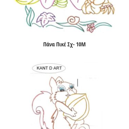
Πάνα Πικέ Σχ- 10Μ