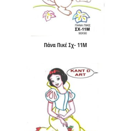
Πάνα Πικέ Σχ- 11Μ