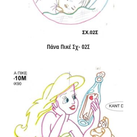
Πάνα Πικέ Σχ- 02Σ