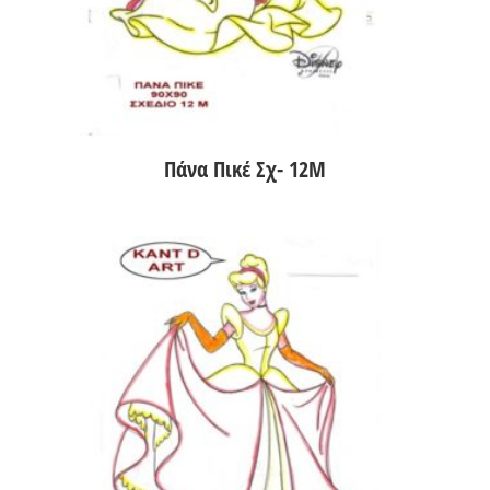
Πάνα Πικέ Σχ- 12Μ