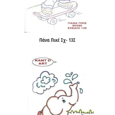
Πάνα Πικέ Σχ- 13Σ