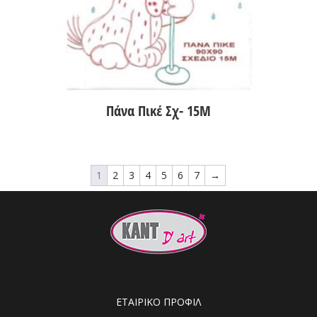
Πάνα Πικέ Σχ- 15Μ
1
2
3
4
5
6
7
→
ΕΤΑΙΡΙΚΟ ΠΡΟΦΙΛ