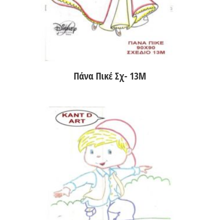
Πάνα Πικέ Σχ- 13Μ