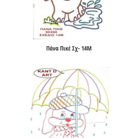
Πάνα Πικέ Σχ- 14Μ