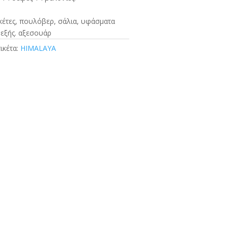
ακέτες, πουλόβερ, σάλια, υφάσματα
θεξής. αξεσουάρ
τικέτα:
HIMALAYA