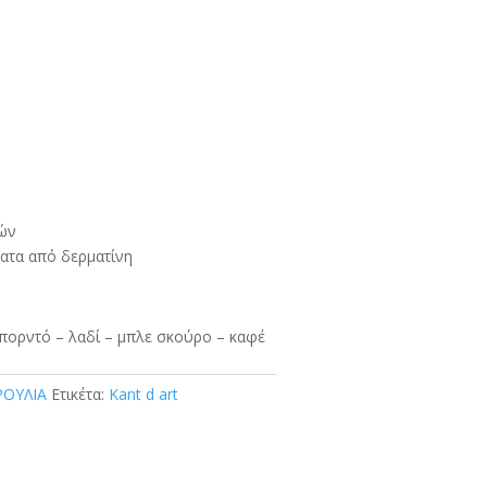
ών
ματα από δερματίνη
πορντό – λαδί – μπλε σκούρο – καφέ
ΡΟΥΛΙΑ
Ετικέτα:
Kant d art