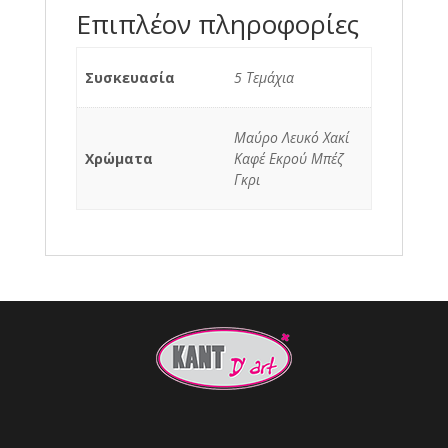
Επιπλέον πληροφορίες
Συσκευασία
5 Τεμάχια
Μαύρο Λευκό Χακί
Χρώματα
Καφέ Εκρού Μπέζ
Γκρι