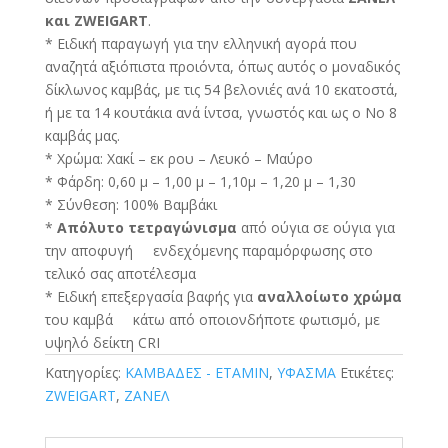
και ZWEIGART
.
* Ειδική παραγωγή για την ελληνική αγορά που
αναζητά αξιόπιστα προιόντα, όπως αυτός ο μοναδικός
δίκλωνος καμβάς, με τις 54 βελονιές ανά 10 εκατοστά,
ή με τα 14 κουτάκια ανά ίντσα, γνωστός και ως ο Νο 8
καμβάς μας.
* Χρώμα: Χακί – εκ ρου – Λευκό – Μαύρο
* Φάρδη: 0,60 μ – 1,00 μ – 1,10μ – 1,20 μ – 1,30
* Σύνθεση: 100% Βαμβάκι
*
Απόλυτο τετραγώνισμα
από ούγια σε ούγια για
την αποφυγή ενδεχόμενης παραμόρφωσης στο
τελικό σας αποτέλεσμα
* Ειδική επεξεργασία βαφής για
αναλλοίωτο χρώμα
του καμβά κάτω από οποιονδήποτε φωτισμό, με
υψηλό δείκτη CRI
Κατηγορίες:
ΚΑΜΒΑΔΕΣ - ΕΤΑΜΙΝ
,
ΥΦΑΣΜΑ
Ετικέτες:
ZWEIGART
,
ΖΑΝΕΛ